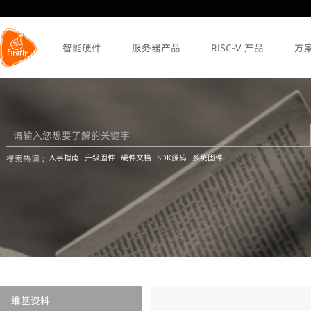
智能硬件
服务器产品
RISC-V 产品
方
入手指南
升级固件
硬件文档
SDK源码
系统固件
搜索热词 :
维基资料