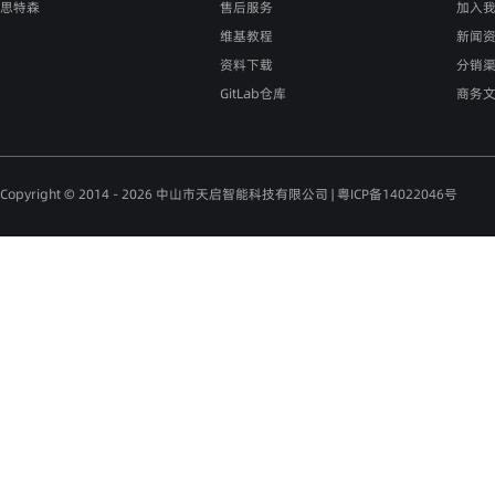
思特森
售后服务
加入
维基教程
新闻
资料下载
分销
GitLab仓库
商务
Copyright © 2014 - 2026 中山市天启智能科技有限公司 |
粤ICP备14022046号