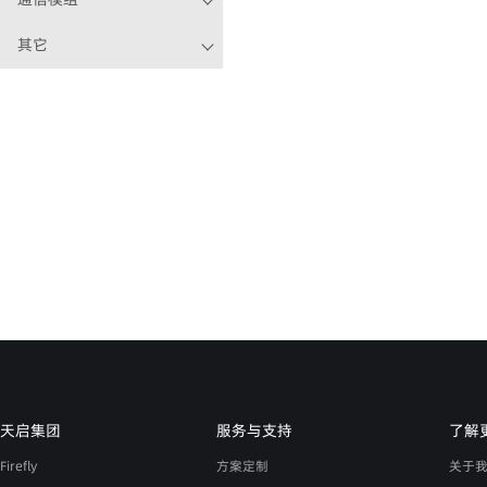
其它
天启集团
服务与支持
了解
Firefly
方案定制
关于