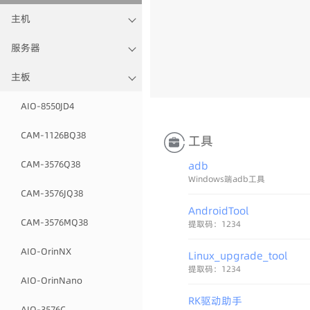
主机
服务器
主板
AIO-8550JD4
CAM-1126BQ38
工具
CAM-3576Q38
adb
Windows端adb工具
CAM-3576JQ38
AndroidTool
CAM-3576MQ38
提取码：1234
AIO-OrinNX
Linux_upgrade_tool
提取码：1234
AIO-OrinNano
RK驱动助手
AIO-3576C