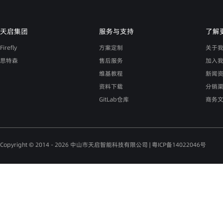
天启集团
服务与支持
了解
Firefly
方案定制
关于
思特森
售后服务
加入
维基教程
新闻
资料下载
分销
GitLab仓库
商务
Copyright © 2014 - 2026 中山市天启智能科技有限公司 |
粤ICP备14022046号