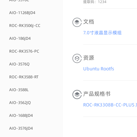
提取码：1234
AIO-1126BJD4
文档
ROC-RK3506J-CC
7.0寸液晶显示模组
AIO-186JD4
ROC-RK3576-PC
资源
AIO-3576Q
Ubuntu Rootfs
ROC-RK3588-RT
AIO-3588L
产品规格书
AIO-3562JQ
ROC-RK3308B-CC-PL
AIO-1688JD4
AIO-3576JD4