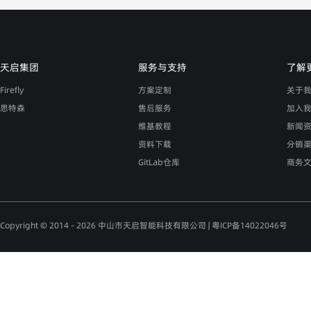
天启集团
服务与支持
了解
Firefly
方案定制
关于
思特森
售后服务
加入
维基教程
新闻
资料下载
分销
GitLab仓库
商务
Copyright © 2014 - 2026 中山市天启智能科技有限公司 |
粤ICP备14022046号