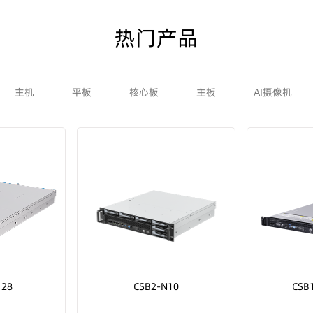
热门产品
主机
平板
核心板
主板
AI摄像机
128
CSB2-N10
CSB