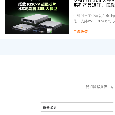
支持运行 30B 大模型！F
系列产品矩阵，搭载 R
芯片
进迭时空于今年发布全球首
范、支持RVV 1024 bit
理、支持完整虚拟化的RIS
SpacemiT Key Stone K
了解详情
控芯片打造了完善的产品
来看，我们布局了核心板
计算主机及服务器等产品
我们能够提供一站