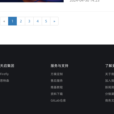
2024-04-30 14:23
«
1
2
3
4
5
»
天启集团
服务与支持
了解
Firefly
方案定制
关于
思特森
售后服务
加入
维基教程
新闻
资料下载
分销
GitLab仓库
商务