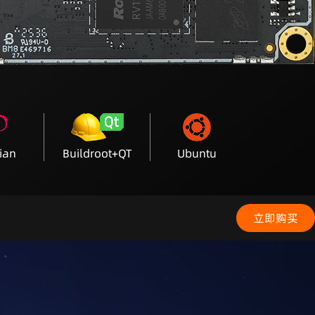
ian
Buildroot+QT
Ubuntu
立即购买