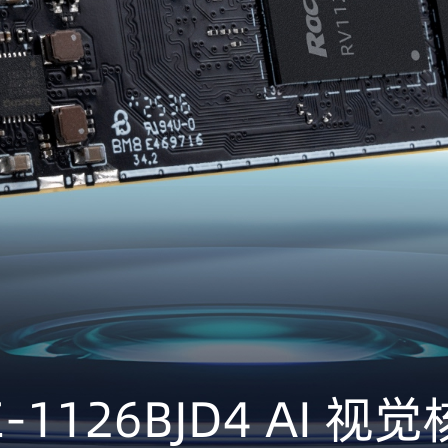
E-1126BJD4 AI 视