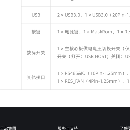
USB
2 × USB3.0、1 × USB3.0（20Pin-
按键
1 × 电源键、1 × MaskRom、1 × Re
1 × 主核心板供电电压切换开关（仅供Je
拨码开关
开关（打开：USB HOST；关闭：
1 × RS485&IO（10Pin-1.25mm）
其他接口
1 × RES_FAN（4Pin-1.25mm）、1
天启集团
服务与支持
了解