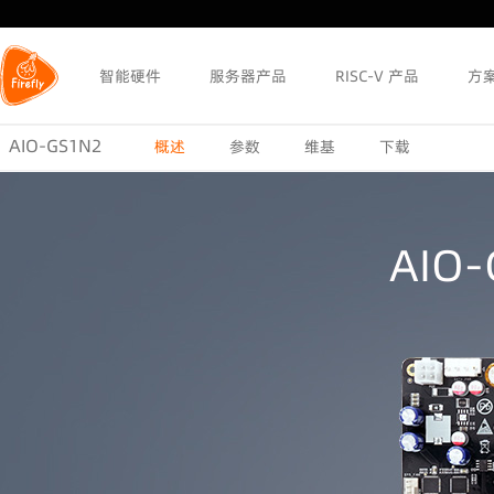
智能硬件
服务器产品
RISC-V 产品
方
AIO-GS1N2
概述
参数
维基
下载
AIO