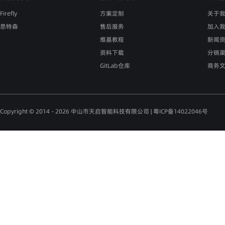
Firefly
方案定制
关于
思特森
售后服务
加入
维基教程
新闻
资料下载
分销
GitLab仓库
商务
Copyright © 2014 - 2026 中山市天启智能科技有限公司 |
粤ICP备14022046号