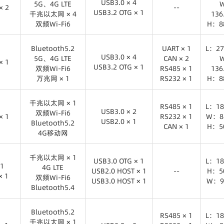
CAN × 1
H：5
USB3.0 × 4
5G、4G LTE
× 2
Bluetooth5.2
--
USB3.2 OTG × 1
千兆以太网 × 4
13
5G/4G LTE
双频Wi-Fi6
H：8
× 2
USB3.0 × 4
万兆网 × 4
USB3.2 OTG × 1
L：27
Bluetooth5.2
UART × 1
L：27
Bluetooth5.2
USB3.0 × 4
5G、4G LTE
CAN × 2
× 1
5G、4G LTE
13
USB3.2 OTG × 1
双频Wi-Fi6
RS485 × 1
13
千兆以太网 × 4
H：8
万兆网 × 1
RS232 × 1
H：8
× 1
双频Wi-Fi6
USB3.0 × 4
千兆以太网 × 5
万兆网 × 4
USB3.2 OTG × 1
UART × 1
L：27
千兆以太网 × 1
Bluetooth5.2
RS485 × 1
CAN × 2
L：18
USB3.0 × 2
双频Wi-Fi6
× 1
5G、4G LTE
RS485 × 1
RS232 × 1
W：8
13
USB2.0 × 1
Bluetooth5.2
双频Wi-Fi6
RS232 × 1
CAN × 1
H：8
H：5
4G移动网
× 1
万兆网 × 1
USB3.0 × 2
RS485 × 1
L：18
千兆以太网 × 5
USB2.0 × 1
千兆以太网 × 1
RS232 × 1
W：8
千兆以太网 × 1
双频Wi-Fi6
USB3.0 OTG × 1
L：18
CAN × 1
H：5
 1
4G LTE
Bluetooth5.2
USB2.0 HOST × 1
--
H：5
× 1
双频Wi-Fi6
4G移动网
USB3.0 HOST × 1
W：9
Bluetooth5.4
 1
USB3.0 OTG × 1
L：18
× 1
千兆以太网 × 1
USB2.0 HOST × 1
H：5
Bluetooth5.2
4G LTE
RS485 × 1
L：18
USB3.0 HOST × 1
W：9
千兆以太网 × 1