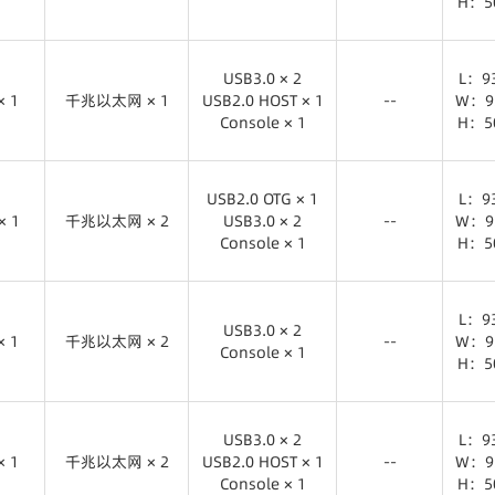
H：5
× 1
千兆以太网 × 2
USB3.0 × 2
L：9
Console × 1
W：9
USB3.0 × 2
L：9
H：5
× 1
千兆以太网 × 1
USB2.0 HOST × 1
--
W：9
Console × 1
H：5
× 1
千兆以太网 × 1
USB3.0 × 2
L：9
USB2.0 HOST × 1
W：9
USB2.0 OTG × 1
L：9
Console × 1
H：5
× 1
千兆以太网 × 2
USB3.0 × 2
--
W：9
Console × 1
H：5
× 1
千兆以太网 × 2
USB2.0 OTG × 1
L：9
USB3.0 × 2
W：9
L：9
Console × 1
H：5
USB3.0 × 2
× 1
千兆以太网 × 2
--
W：9
Console × 1
H：5
× 1
千兆以太网 × 2
USB3.0 × 2
L：9
Console × 1
W：9
USB3.0 × 2
L：9
H：5
× 1
千兆以太网 × 2
USB2.0 HOST × 1
--
W：9
Console × 1
H：5