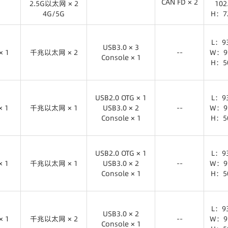
CAN FD × 2
2.5G以太网 × 2
10
4G/5G
H：6
4G/5G
H：7
× 1
USB3.0 × 2
RS485 × 2
CAN FD × 2
Bluetooth5.2
L：11
双频Wi-Fi6
L：9
USB3.0 × 3
× 1
2.5G以太网 × 2
千兆以太网 × 2
--
W：9
10
Console × 1
4G/5G
H：7
H：5
× 1
千兆以太网 × 2
USB3.0 × 3
L：9
Console × 1
W：9
USB2.0 OTG × 1
L：9
H：5
× 1
千兆以太网 × 1
USB3.0 × 2
--
W：9
Console × 1
H：5
× 1
千兆以太网 × 1
USB2.0 OTG × 1
L：9
USB3.0 × 2
W：9
USB2.0 OTG × 1
L：9
Console × 1
H：5
× 1
千兆以太网 × 1
USB3.0 × 2
--
W：9
Console × 1
H：5
× 1
千兆以太网 × 1
USB2.0 OTG × 1
L：9
USB3.0 × 2
W：9
L：9
Console × 1
H：5
USB3.0 × 2
× 1
千兆以太网 × 2
--
W：9
Console × 1