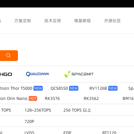
品
方案定制
技术应用
维基教程
开源社区
etson Thor T5000
QCS8550
RV1126B
Sp
son Orin Nano
RK3576
RK3562
BM16
8S
RK3566
RK3399Pro
RK3328
 TOPS
128~256TOPS
256 TOPS 以上
PX30K
720P
SI
LVDS
EDP
BT.1120