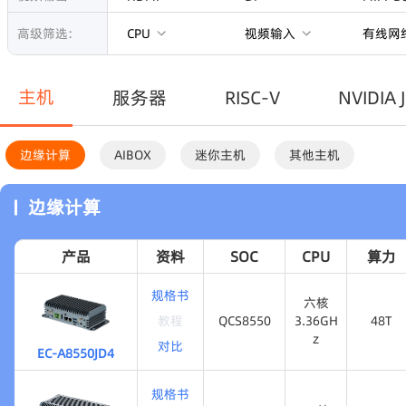
高级筛选:
CPU
视频输入
有线网
主机
服务器
RISC-V
NVIDIA 
边缘计算
AIBOX
迷你主机
其他主机
边缘计算
产品
资料
SOC
CPU
算力
规格书
六核
教程
QCS8550
3.36GH
48T
z
对比
EC-A8550JD4
QCS8550
48T
六核
3.36GH
规格书