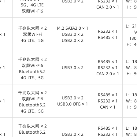
× 1
双频Wi-Fi6
USB3.0 × 2
RS232 × 1
W：8
5G、4G LTE
Bluetooth5.4
CAN 2.0 × 1
H：5
双频Wi-Fi6
× 1
USB3.0 × 2
RS485 × 1
L：18
Bluetooth5.2
RS232 × 1
W：8
L：21
千兆以太网 × 1
千兆以太网 × 2
M.2 SATA3.0 × 1
CAN 2.0 × 1
H：5
RS232 × 1
× 1
5G、4G LTE
双频Wi-Fi
USB3.0 × 2
RS485 × 1
13
4G LTE、5G
双频Wi-Fi6
USB2.0 × 2
H：4
× 1
RS232 × 1
千兆以太网 × 2
M.2 SATA3.0 × 1
RS485 × 1
L：21
双频Wi-Fi
USB3.0 × 2
千兆以太网 × 2
RS485 × 1
L：18
4G LTE、5G
USB2.0 × 2
双频Wi-Fi6
× 1
USB3.0 × 2
RS232 × 1
W：8
13
Bluetooth5.2
CAN 2.0 × 1
H：4
H：5
4G LTE、5G
× 1
USB3.0 × 2
RS485 × 1
L：18
千兆以太网 × 2
RS232 × 1
W：8
千兆以太网 × 2
双频Wi-Fi6
RS485 × 1
L：18
CAN 2.0 × 1
H：5
USB3.0 × 2
双频Wi-Fi6
× 1
Bluetooth5.2
RS232 × 1
W：8
USB3.0 OTG × 1
Bluetooth5.2
4G LTE、5G
CAN × 1
H：5
4G LTE、5G
× 1
USB3.0 × 2
RS485 × 1
L：18
USB3.0 OTG × 1
千兆以太网 × 2
RS232 × 1
W：8
千兆以太网 × 2
双频Wi-Fi6
RS485 × 1
L：18
CAN × 1
H：5
Bluetooth5.2
× 1
Bluetooth5.2
USB3.0 × 2
RS232 × 1
W：8