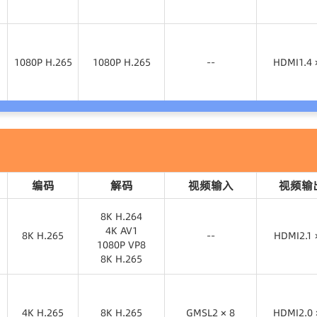
1080P H.265
1080P H.265
HDMI1.4 
1080P H.265
1080P H.265
--
HDMI1.4 
1080P H.265
1080P H.265
HDMI1.4 
编码
解码
视频输入
视频输
8K H.264
4K AV1
8K H.265
--
HDMI2.1 
1080P VP8
8K H.265
8K H.265
HDMI2.1 
8K H.264
4K AV1
4K H.265
1080P VP8
8K H.265
GMSL2 × 8
HDMI2.0 