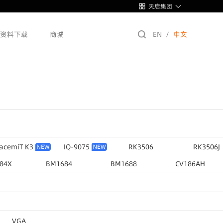
天启集团
资料下载
商城
EN
/
中文
acemiT K3
IQ-9075
RK3506
RK3506J
84X
BM1684
BM1688
CV186AH
RK3308
RK3288
RK3128
RK18
VGA