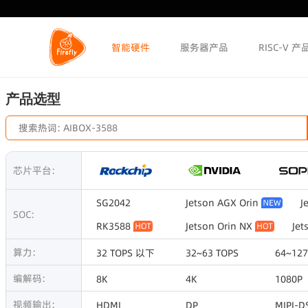
智能硬件
服务器产品
RISC-V 产
产品选型
芯片平台:
SG2042
Jetson AGX Orin
J
SOC:
RK3588
Jetson Orin NX
Jet
RK3568
RK3399
RK358
算力:
32 TOPS 以下
32~63 TOPS
64~127
RV1126
RV1109
PX30
编解码:
8K
4K
1080P
视频输出:
HDMI
DP
MIPI-D