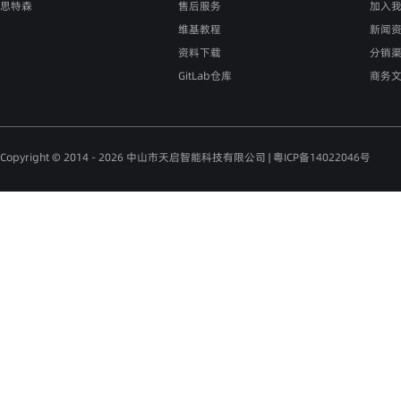
思特森
售后服务
加入
维基教程
新闻
资料下载
分销
GitLab仓库
商务
Copyright © 2014 - 2026 中山市天启智能科技有限公司 |
粤ICP备14022046号