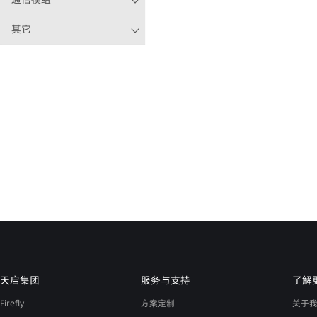
其它
天启集团
服务与支持
了解
Firefly
方案定制
关于