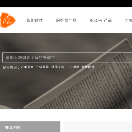
智能硬件
服务器产品
RISC-V 产品
方
入手指南
升级固件
硬件文档
SDK源码
系统固件
搜索热词 :
维基资料